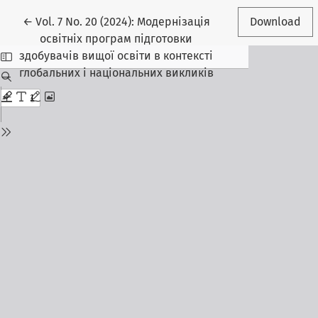
Return to Article Details
←
Vol. 7 No. 20 (2024): Модернізація
Download
освітніх програм підготовки
здобувачів вищої освіти в контексті
глобальних і національних викликів