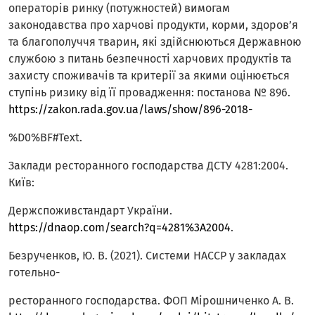
операторів ринку (потужностей) вимогам
законодавства про харчові продукти, корми, здоров’я
та благополуччя тварин, які здійснюються Державною
службою з питань безпечності харчових продуктів та
захисту споживачів та критерії за якими оцінюється
ступінь ризику від її провадження: постанова № 896.
https://zakon.rada.gov.ua/laws/show/896-2018-
%D0%BF#Text.
Заклади ресторанного господарства ДСТУ 4281:2004.
Київ:
Держспоживстандарт України.
https://dnaop.com/search?q=4281%3A2004
.
Безрученков, Ю. В. (2021). Системи HACCP у закладах
готельно-
ресторанного господарства. ФОП Мірошниченко А. В.