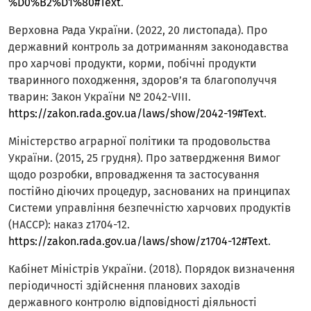
%D0%B2%D1%80#Text
.
Верховна Рада України. (2022, 20 листопада). Про
державний контроль за дотриманням законодавства
про харчові продукти, корми, побічні продукти
тваринного походження, здоров’я та благополуччя
тварин: Закон України № 2042-VIII.
https://zakon.rada.gov.ua/laws/show/2042-19#Text
.
Міністерство аграрної політики та продовольства
України. (2015, 25 грудня). Про затвердження Вимог
щодо розробки, впровадження та застосування
постійно діючих процедур, заснованих на принципах
Системи управління безпечністю харчових продуктів
(НАССР): наказ z1704-12.
https://zakon.rada.gov.ua/laws/show/z1704-12#Text
.
Кабінет Міністрів України. (2018). Порядок визначення
періодичності здійснення планових заходів
державного контролю відповідності діяльності