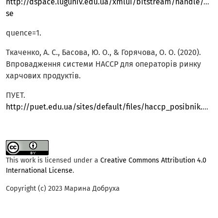
http://dspace.luguniv.edu.ua/xmlui/bitstream/handle/123
se
quence=1.
Ткаченко, А. С., Басова, Ю. О., & Горячова, О. О. (2020).
Впровадження системи НАССР для операторів ринку
харчових продуктів.
ПУЕТ.
http://puet.edu.ua/sites/default/files/haccp_posibnik.pdf
.
This work is licensed under a
Creative Commons Attribution 4.0
International License
.
Copyright (c) 2023 Марина Добруха