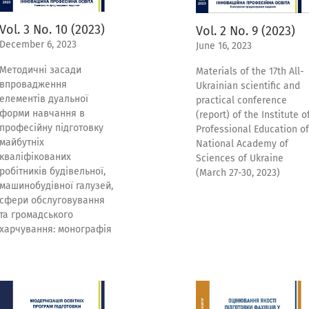
Vol. 3 No. 10 (2023)
Vol. 2 No. 9 (2023)
December 6, 2023
June 16, 2023
Методичні засади
Materials of the 17th All-
впровадження
Ukrainian scientific and
елементів дуальної
practical conference
форми навчання в
(report) of the Institute o
професійну підготовку
Professional Education of
майбутніх
National Academy of
кваліфікованих
Sciences of Ukraine
робітників будівельної,
(March 27-30, 2023)
машинобудівної галузей,
сфери обслуговування
та громадського
харчування: монографія