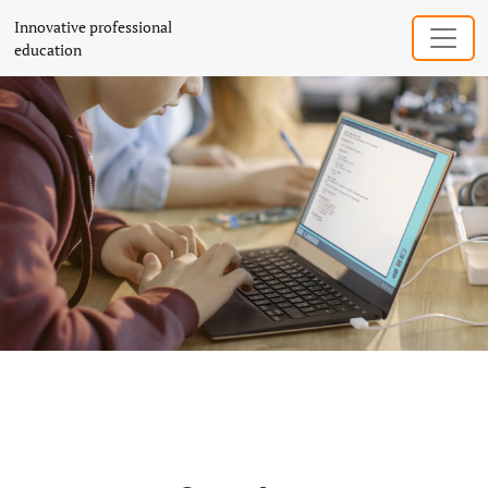
Innovative professional education
Innovative professional
education