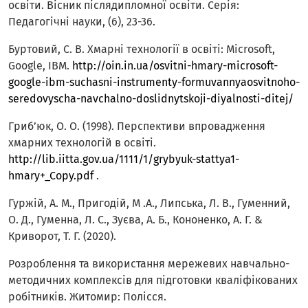
освіти. Вісник післядипломної освіти. Серія:
Педагогічні науки, (6), 23-36.
Буртовий, С. В. Хмарні технології в освіті: Microsoft,
Google, IBM.
http://oin.in.ua/osvitni-hmary-microsoft-
google-ibm-suchasni-instrumenty-formuvannyaosvitnoho-
seredovyscha-navchalno-doslidnytskoji-diyalnosti-ditej/
Гриб’юк, О. О. (1998). Перспективи впровадження
хмарних технологій в освіті.
http://lib.iitta.gov.ua/1111/1/grybyuk-stattya1-
hmary+_Copy.pdf
.
Гуржій, А. М., Пригодій, М .А., Липська, Л. В., Гуменний,
О. Д., Гуменна, Л. С., Зуєва, А. Б., Кононенко, А. Г. &
Криворот, Т. Г. (2020).
Розроблення та використання мережевих навчально-
методичних комплексів для підготовки кваліфікованих
робітників. Житомир: Полісся.