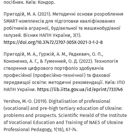
посібник. Київ: Кондор.
Пригодій, М. А. (2021). Методичні основи розроблення
SMART-комплексів для підготовки кваліфікованих
робітників аграрної, будівельної та машинобудівної
галузей. Вісник НАПН України, 3(1).
https://doi.org/10.37472/2707-305X-2021-3-1-2-8
Пригодій, М. А., Гуржій, А. М., Радкевич, О. П.,
Кононенко, А. Г., & Гуменний, О. Д. (2022). Технологія
створення цифрового портфоліо здобувачів
професійної (професійно-технічної) та фахової
передвищої освіти: методичні рекомендації. Київ: ІПО
НАПН України.
https://lib.iitta.gov.ua/id/eprint/733746
Yershov, M.-O. (2019). Digitalisation of professional
(vocational) and pre-high tertiary education of Ukraine:
problems and prospects. Scientific Herald of the Institute
of Vocational Education and Training of NAES of Ukraine
Professional Pedagogy, 1(18), 67-74.