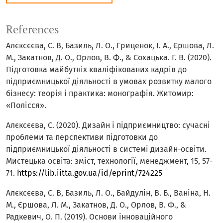
References
Алєксєєва, С. В, Базиль, Л. О., Гриценок, І. А., Єршова, Л.
М., Закатнов, Д. О., Орлов, В. Ф., & Сохацька. Г. В. (2020).
Підготовка майбутніх кваліфікованих кадрів до
підприємницької діяльності в умовах розвитку малого
бізнесу: теорія і практика: монографія. Житомир:
«Полісся».
Алєксєєва, С. (2020). Дизайн і підприємництво: сучасні
проблеми та перспективи підготовки до
підприємницької діяльності в системі дизайн-освіти.
Мистецька освіта: зміст, технології, менеджмент, 15, 57-
71.
https://lib.iitta.gov.ua/id/eprint/724225
Алєксєєва, С. В, Базиль, Л. О., Байдулін, В. Б., Ваніна, Н.
М., Єршова, Л. М., Закатнов, Д. О., Орлов, В. Ф., &
Радкевич, О. П. (2019). Основи інноваційного