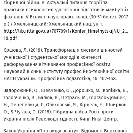
гібридної війни. В: Актуальні питання теорії та
практики психолого-педагогічної підготовки майбутніх
фахівців: V Всеукр. наук.-практ. конф. (30-31 берез. 2017
р.) / Хмельницький: Хмельницький нац. ун-т.
http://lib.iitta.gov.ua/707709/1/Konfer_HmelnytskijNU_2017_
16.pdf
Єршова, Л. (2018). Трансформація системи цінностей
учнівської і студентської молоді в контексті
реформування вітчизняної професійної освіти.
Науковий вісник Інституту професійно-технічної освіти
НАПН України. Професійна педагогіка, 16, 162-168.
Задорожний, О., Шевченко, О., Дорошко, М., Копійка, В.,
Головченко, В., Балюк, В., Петрась, М., Гергало-Домбек,
Н., Перепелиця, Г., Ольховські, Я., Кірвель, Е., Шнирков,
О., & Чугаєв, О. (2018). Гібридна війна Росії проти
України після Революції гідності. Київ: Ніка-Центр.
Закон України «Про вищу освіту». Відомості Верховної