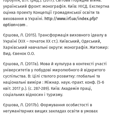
Горбулін, В.П. (ред.). (2017). Світова гібридна війна:
український фронт: монографія. Київ: НІСД. Експертна
оцінка проекту Концепції громадянської освіти та
виховання в Україні.
http://www.irf.ua/index.pfp?
option=com
.
Єршова, Л. (2015). Трансформація виховного ідеалу в
Україні (ХІХ – початок ХХ ст.). Київський, Одеський,
Харківський навчальні округи: монографія. Житомир:
Вид. Євенок О.О.
Єршова, Л. (2017а). Мова й культура в контексті участі
університетів у побудові миролюбного й відкритого
суспільства. В: Цілі сталого розвитку: глобальні та
національні виміри : Міжнар. наук.-практ. конф. (5-6
квіт. 2017 р.). (с. 287-289). Київ: Академія праці,
соціальних відносин і туризму.
Єршова, Л. (2017b). Формування особистості в
негуманітарних вищих закладах освіти в умовах