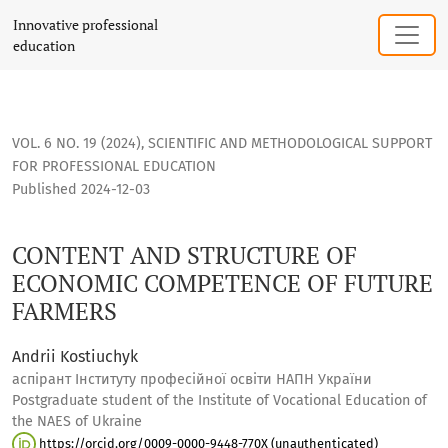
CONTENT AND STRUCTURE OF ECONOMIC COMPETENCE OF F
Innovative professional
education
VOL. 6 NO. 19 (2024)
,
SCIENTIFIC AND METHODOLOGICAL SUPPORT
FOR PROFESSIONAL EDUCATION
Published 2024-12-03
CONTENT AND STRUCTURE OF
ECONOMIC COMPETENCE OF FUTURE
FARMERS
Andrii Kostiuchyk
аспірант Інституту професійної освіти НАПН України
Postgraduate student of the Institute of Vocational Education of
the NAES of Ukraine
https://orcid.org/0009-0000-9448-770X (unauthenticated)