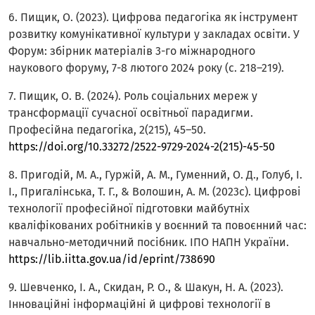
6. Пищик, О. (2023). Цифрова педагогіка як інструмент
розвитку комунікативної культури у закладах освіти. У
Форум: збірник матеріалів 3-го міжнародного
наукового форуму, 7-8 лютого 2024 року (с. 218–219).
7. Пищик, О. В. (2024). Роль соціальних мереж у
трансформації сучасної освітньої парадигми.
Професійна педагогіка, 2(215), 45–50.
https://doi.org/10.33272/2522-9729-2024-2(215)-45-50
8. Пригодій, М. А., Гуржій, А. М., Гуменний, О. Д., Голуб, І.
І., Пригалінська, Т. Г., & Волошин, А. М. (2023c). Цифрові
технології професійної підготовки майбутніх
кваліфікованих робітників у воєнний та повоєнний час:
навчально-методичний посібник. ІПО НАПН України.
https://lib.iitta.gov.ua/id/eprint/738690
9. Шевченко, І. А., Скидан, Р. О., & Шакун, Н. А. (2023).
Інноваційні інформаційні й цифрові технології в