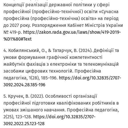
Концепції реалізації державної політики у сфері
професійної (професійно-технічної) освіти «Сучасна
професійна (професійно-технічна) освіта» на період
до 2027 року. Розпорядження Кабінет Міністрів України
№ 419-р.
https://zakon.rada.gov.ua/laws/show/419-2019-
%D1%80#Text
4. Кобилянський, О., & Татарчук, В. (2024). Дефініції та
умови формування графічної компетентності
майбутніх фахівців з електроніки та телекомунікацій
засобами цифрових технологій. Професійна
педагогіка, 1(28), 185–196.
https://doi.org/10.32835/2707-
3092.2024.28.185-196
5. Кручек, В. (2022). Особливості організації
професійної підготовки кваліфікованих робітників в
умовах змішаного навчання. Професійна педагогіка,
2(25), 123–128.
https://doi.org/10.32835/2707-
3092.2022.25.123-128