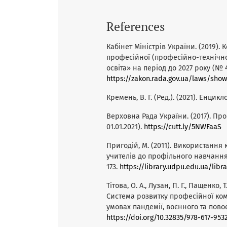
References
Кабінет Міністрів України. (2019).
професійної (професійно-технічно
освіта» на період до 2027 року (№ 
https://zakon.rada.gov.ua/laws/sh
Кремень, В. Г. (Ред.). (2021). Енцик
Верховна Рада України. (2017). Про
01.01.2021).
https://cutt.ly/5NWFaaS
Пригодій, М. (2011). Використання
учителів до профільного навчання 
173.
https://library.udpu.edu.ua/libr
Тітова, О. А., Лузан, П. Г., Пащенко, Т
Система розвитку професійної ком
умовах пандемії, воєнного та повоє
https://doi.org/10.32835/978-617-953