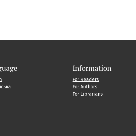
guage
Information
h
For Readers
нська
For Authors
For Librarians