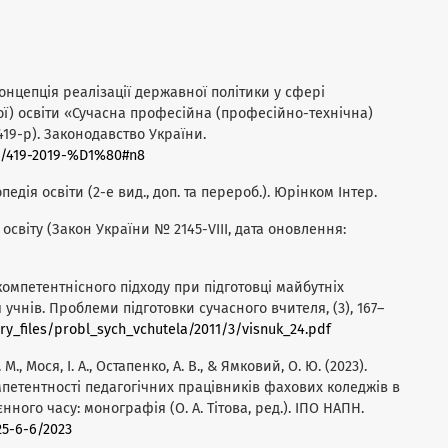
 Концепція реалізації державної політики у сфері
ї) освіти «Сучасна професійна (професійно-технічна)
419-р). Законодавство України.
ow/419-2019-%D1%80#n8
лопедія освіти (2-е вид., доп. та перероб.). Юрінком Інтер.
 освіту (Закон України № 2145-VIII, дата оновлення:
 компетентнісного підходу при підготовці майбутніх
учнів. Проблеми підготовки сучасного вчителя, (3), 167–
ary_files/probl_sych_vchutela/2011/3/visnuk_24.pdf
. М., Мося, І. А., Остапенко, А. В., & Ямковий, О. Ю. (2023).
петентності педагогічних працівників фахових коледжів в
нного часу: монографія (О. А. Тітова, ред.). ІПО НАПН.
25-6-6/2023