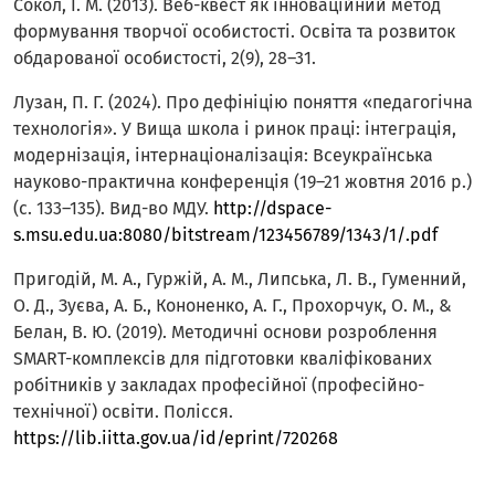
Сокол, І. М. (2013). Веб-квест як інноваційний метод
формування творчої особистості. Освіта та розвиток
обдарованої особистості, 2(9), 28–31.
Лузан, П. Г. (2024). Про дефініцію поняття «педагогічна
технологія». У Вища школа і ринок праці: інтеграція,
модернізація, інтернаціоналізація: Всеукраїнська
науково-практична конференція (19–21 жовтня 2016 р.)
(с. 133–135). Вид-во МДУ.
http://dspace-
s.msu.edu.ua:8080/bitstream/123456789/1343/1/.pdf
Пригодій, М. А., Гуржій, А. М., Липська, Л. В., Гуменний,
О. Д., Зуєва, А. Б., Кононенко, А. Г., Прохорчук, О. М., &
Белан, В. Ю. (2019). Методичні основи розроблення
SMART-комплексів для підготовки кваліфікованих
робітників у закладах професійної (професійно-
технічної) освіти. Полісся.
https://lib.iitta.gov.ua/id/eprint/720268