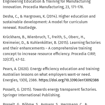
Engineering Education & Training for Manufacturing
Innovation. Procedia Manufacturing, 23, 171–176.
Desha, C., & Hargroves, K. (2014). Higher education and
sustainable development: A model for curriculum
renewal. Routledge.
Krückhans, B., Wienbruch, T., Freith, S., Oberc, H.,
Kreimeier, D., & Kuhlenkötter, B. (2015). Learning factories
and their enhancements – A comprehensive training
concept to increase resource efficiency. Procedia CIRP,
32(Clf), 47-52.
Pears, A. (2020). Energy efficiency education and training:
Australian lessons on what employers want-or need.
Energies, 13(9), 2386.
https://doi.org/10.3390/en13092386
Posselt, G. (2015). Towards energy transparent factories.
Springer International Publishing.
Posselt, G., Böhme, S., Aymans, S., Herrmann, C., &