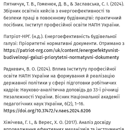
Пятничук, Т. В., Гоменюк, Д. В., & Заславська, С. І. (2024).
Збірник освітніх кейсів з енергоефективності та
безпеки праці в повоєнному будівництві: практичний
посібник. Інститут професійної освіти НАПН України.
Патріот-НРГ. (н.д.). Енергоефективність будівельної
галузі: Пріоритетні нормативні документи. Отримано з
https://patriot-nrg.com/uk/content/energoefektyvnist-
budivelnoyi-galuzi-priorytetni-normatyvni-dokumenty
Радкевич, В. О. (2024). Вплив Інституту професійної
освіти НАПН України на формування й реалізацію
державної політики у сфері підготовки робітничих
кадрів: Науково-аналітична доповідь до 33-ї річниці
Незалежності України. Вісник Національної академії
педагогічних наук України, 6(2), 1–16.
https://doi.org/10.37472/v.naes.2024.6206
Хімічева, Г. І., & Верес, Х. О. (2017). Аналіз досвіду
впровадження ефективних механізмів та інструментів