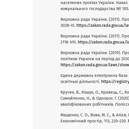
населених пунктах України. Наказ 
комунального господарства № 105
Верховна рада України. (2011). Пр
3038-VI.
https://zakon.rada.gov.ua/l
Верховна рада України. (2017). Пр
2118-VIII.
https://zakon.rada.gov.ua/
Верховна рада України. (2019). Пр
політики України на період до 2030
https://zakon.rada.gov.ua/laws/show
Єдина державна електронна база з п
освітньої діяльності.
https://regist
Кручек, В., Кошук, О., Кравець, С., Ко
Самойленко, Н., & Однорог, Г. (20
кваліфікованих робітників. Полісся
Мащенко, С. О., Вовк, М. С., & Алієв
Економічний простір, 113, 220–230.