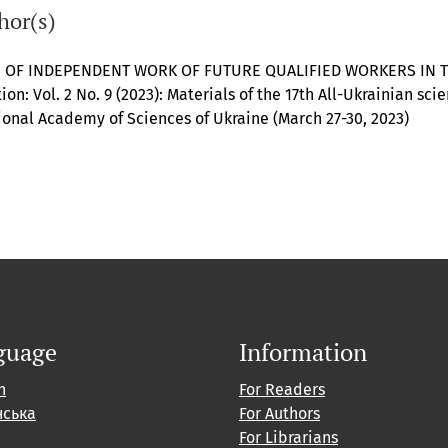
hor(s)
 OF INDEPENDENT WORK OF FUTURE QUALIFIED WORKERS IN T
n: Vol. 2 No. 9 (2023): Materials of the 17th All-Ukrainian scie
tional Academy of Sciences of Ukraine (March 27-30, 2023)
guage
Information
h
For Readers
нська
For Authors
For Librarians