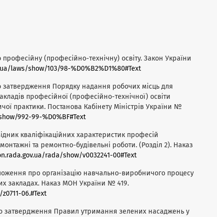
о професійну (професійно-технічну) освіту. Закон України
ov.ua/laws/show/103/98-%D0%B2%D1%80#Text
ро затвердження Порядку надання робочих місць для
кладів професійної (професійно-технічної) освіти
ої практики. Постанова Кабінету Міністрів України №
s/show/992-99-%D0%BF#Text
овідник кваліфікаційних характеристик професій
 монтажні та ремонтно-будівельні роботи. (Розділ 2). Наказ
on.rada.gov.ua/rada/show/v0032241-00#Text
оложення про організацію навчально-виробничого процесу
х закладах. Наказ МОН України № 419.
/z0711-06.#Text
Про затвердження Правил утримання зелених насаджень у