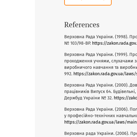
References
Верховна Рада України. (1998). Пр
№ 103/98-ВР.
https://zakon.rada.g
Верховна Рада України. (1999). П
проходження учнями, слухачами за
виробничого навчання та виробнич
992.
https://zakon.rada.gov.ua/law
Верховна Рада України. (2000). Д
працівників Випуск 64. Будівельні,
Держбуд України № 32.
https://zak
Верховна Рада України. (2006). П
у професійно-технічних навчальни
https://zakon.rada.gov.ua/laws/main
Верховна рада України. (2006). 