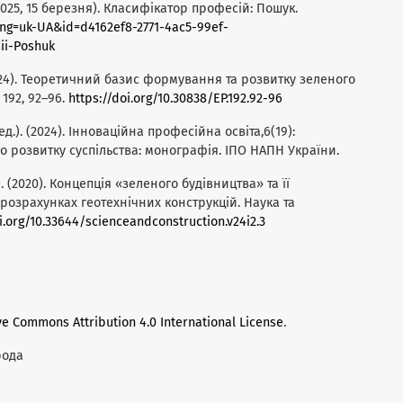
2025, 15 березня). Класифікатор професій: Пошук.
lang=uk-UA&id=d4162ef8-2771-4ac5-99ef-
ii-Poshuk
(2024). Теоретичний базис формування та розвитку зеленого
192, 92–96.
https://doi.org/10.30838/EP.192.92-96
Ред.). (2024). Інноваційна професійна освіта,6(19):
о розвитку суспільства: монографія. ІПО НАПН України.
. (2020). Концепція «зеленого будівництва» та її
розрахунках геотехнічних конструкцій. Наука та
i.org/10.33644/scienceandconstruction.v24i2.3
ve Commons Attribution 4.0 International License
.
рода