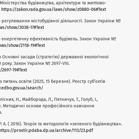
Міністерства будівництва, архітектури та житлово-
.
https://zakon.rada.gov.ua/laws/show/z0880-06#Text
о регулювання містобудівної діяльності. Закон України №
aws/show/3038-17#Text
о енергетичну ефективність будівель. Закон України №
laws/show/2118-19#Text
о Основні засади (стратегію) державної екологічної
 року. Закон України № 2697-VIII.
/2697-19#Text
итань освіти (2025, 15 березня). Реєстр суб’єктів
ry.edbo.gov.ua/search/
лісник, Н., Майборода, Л., Пятничук, Т., Голуб, І.,
20). Методичні основи професійного навчання
.
, Р. А. ( 2016). Теорія та методологія «зеленого будівництва».
https://prostir.pdaba.dp.ua/archive/113/23.pdf