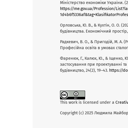
Міністерство економіки України. (
https://me.gov.ua/Profession/List?
1d4b6f5336af&tag=KlasifikatorProfes
Орловська, Ю. В., & Кухтін, О. О. 
будівництва. Економічний простір, 
Радкевич, В. О., & Пригодій, М. А. (
Професійна освіта в умовах сталог
Фаренюк, Г., Калюх, Ю., & Іщенко, Ю
застосування при проектуванні та 
будівництво, 24(2), 19–43.
https://do
This work is licensed under a
Creati
Copyright (c) 2025 Людмила Майбо