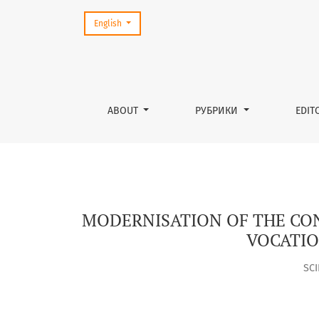
Change the language. The current language is:
English
MODERNISATION OF THE CONTENT AND METHO
ABOUT
РУБРИКИ
EDIT
MODERNISATION OF THE CO
VOCATIO
SC