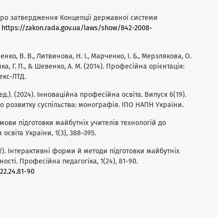
. Про затвердження Концепції державної системи
.
https://zakon.rada.gov.ua/laws/show/842-2008-
ченко, В. В., Литвинова, Н. І., Марченко, І. Б., Мерзлякова, О.
ка, Г. П., & Шевенко, А. М. (2014). Професійна орієнтація:
мекс-ЛТД.
Ред.). (2024). Інноваційна професійна освіта. Випуск 6(19).
о розвитку суспільства: монографія. ІПО НАПН України.
і умови підготовки майбутніх учителів технологій до
світа України, 1(3), 388–395.
2022). Інтерактивні форми й методи підготовки майбутніх
ості. Професійна педагогіка, 1(24), 81-90.
022.24.81-90