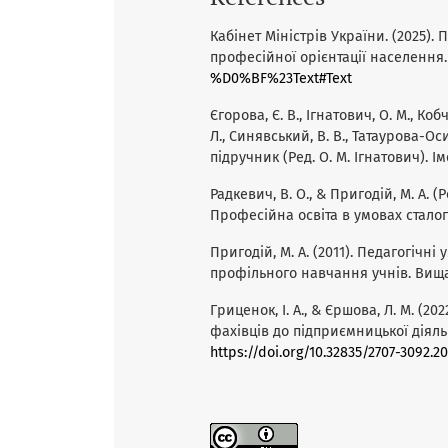
Кабінет Міністрів України. (2025)
професійної орієнтації населення
%D0%BF%23Text#Text
Єгорова, Є. В., Ігнатович, О. М., Коб
Л., Синявський, В. В., Татаурова-Оси
підручник (Ред. О. М. Ігнатович). І
Радкевич, В. О., & Пригодій, М. А. (
Професійна освіта в умовах сталог
Пригодій, М. А. (2011). Педагогічн
профільного навчання учнів. Вища о
Гриценок, I. А., & Єршова, Л. М. (
фахівців до підприємницької діяльн
https://doi.org/10.32835/2707-3092.2