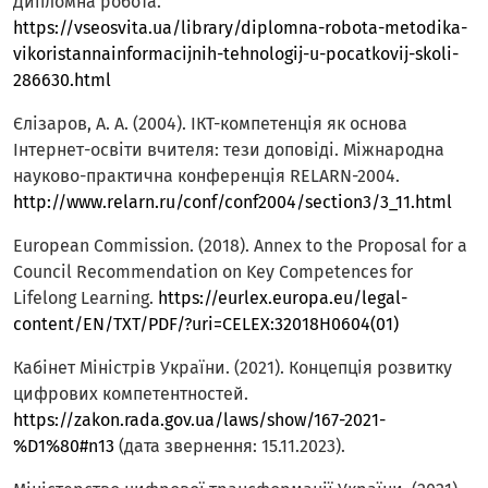
Дипломна робота.
https://vseosvita.ua/library/diplomna-robota-metodika-
vikoristannainformacijnih-tehnologij-u-pocatkovij-skoli-
286630.html
Єлізаров, А. А. (2004). ІКТ-компетенція як основа
Інтернет-освіти вчителя: тези доповіді. Міжнародна
науково-практична конференція RELARN-2004.
http://www.relarn.ru/conf/conf2004/section3/3_11.html
European Commission. (2018). Annex to the Proposal for a
Council Recommendation on Key Competences for
Lifelong Learning.
https://eurlex.europa.eu/legal-
content/EN/TXT/PDF/?uri=CELEX:32018H0604(01)
Кабінет Міністрів України. (2021). Концепція розвитку
цифрових компетентностей.
https://zakon.rada.gov.ua/laws/show/167-2021-
%D1%80#n13
(дата звернення: 15.11.2023).