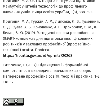
Пригодій, М. А. (2011). Педагогічні умови підготовки
майбутніх учителів технологій до профільного
навчання учнів. Вища освіта України, 1(3), 388–395.
Пригодій, М. А., Гуржій, А. М., Липська, Л. В., Гуменний,
О. Д., Зуєва, А. Б., Кононенко, А. Г., Прохорчук, О. М., &
Белан, В. Ю. (2019). Методичні основи розроблення
SMART-комплексів для підготовки кваліфікованих
робітників у закладах професійної (професійно-
технічної) освіти. Полісся.
https://lib.iitta.gov.ua/id/eprint/720268
Титаренко, І. (2007). Підвищення інформаційної
компетентності викладачів навчальних закладів.
Неперервна професійна освіта: теорія і практика, 1–2,
118–12.