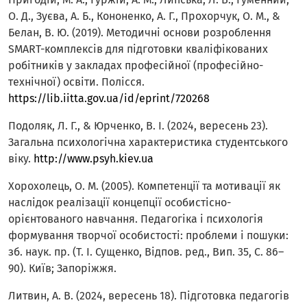
О. Д., Зуєва, А. Б., Кононенко, А. Г., Прохорчук, О. М., &
Белан, В. Ю. (2019). Методичні основи розроблення
SMART-комплексів для підготовки кваліфікованих
робітників у закладах професійної (професійно-
технічної) освіти. Полісся.
https://lib.iitta.gov.ua/id/eprint/720268
Подоляк, Л. Г., & Юрченко, В. І. (2024, вересень 23).
Загальна психологічна характеристика студентського
віку.
http://www.psyh.kiev.ua
Хорохолець, О. М. (2005). Компетенції та мотивації як
наслідок реалізації концепції особистісно-
орієнтованого навчання. Педагогіка і психологія
формування творчої особистості: проблеми і пошуки:
зб. наук. пр. (Т. І. Сущенко, Відпов. ред., Вип. 35, С. 86–
90). Київ; Запоріжжя.
Литвин, А. В. (2024, вересень 18). Підготовка педагогів