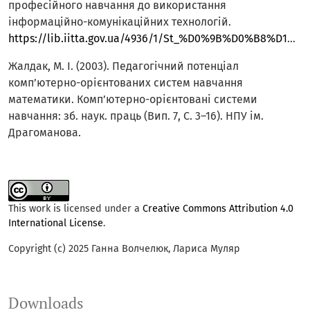
професійного навчання до використання
інформаційно-комунікаційних технологій.
https://lib.iitta.gov.ua/4936/1/St_%D0%9B%D0%B8%D1%82%D0%B2%D0%B8%D0%BD_%D0%9F%D1%96%D0%B4%D0%B3%D0%BE%D1%82%D0%BE%D0%B2%D0%BA%D0%B0_%D0%BF%D0%B5%D0%B4%D0%B0%D0%B3_%D0%B4%D0%BE__%D0%86%D0%9A%D0%A2.pdf
Жалдак, М. І. (2003). Педагогічний потенціал
комп’ютерно-орієнтованих систем навчання
математики. Комп’ютерно-орієнтовані системи
навчання: зб. наук. праць (Вип. 7, С. 3–16). НПУ ім.
Драгоманова.
This work is licensed under a
Creative Commons Attribution 4.0
International License
.
Copyright (c) 2025 Ганна Волчелюк, Лариса Муляр
Downloads