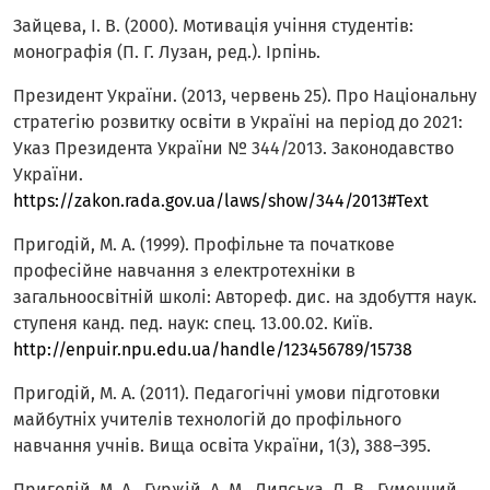
Зайцева, І. В. (2000). Мотивація учіння студентів:
монографія (П. Г. Лузан, ред.). Ірпінь.
Президент України. (2013, червень 25). Про Національну
стратегію розвитку освіти в Україні на період до 2021:
Указ Президента України № 344/2013. Законодавство
України.
https://zakon.rada.gov.ua/laws/show/344/2013#Text
Пригодій, М. А. (1999). Профільне та початкове
професійне навчання з електротехніки в
загальноосвітній школі: Автореф. дис. на здобуття наук.
ступеня канд. пед. наук: спец. 13.00.02. Київ.
http://enpuir.npu.edu.ua/handle/123456789/15738
Пригодій, М. А. (2011). Педагогічні умови підготовки
майбутніх учителів технологій до профільного
навчання учнів. Вища освіта України, 1(3), 388–395.
Пригодій, М. А., Гуржій, А. М., Липська, Л. В., Гуменний,