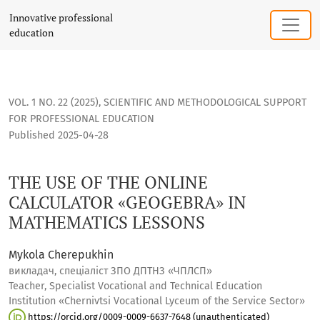
THE USE OF THE ONLINE CALCULATOR «GEOGEBRA» IN MATH
Innovative professional
education
VOL. 1 NO. 22 (2025)
,
SCIENTIFIC AND METHODOLOGICAL SUPPORT
FOR PROFESSIONAL EDUCATION
Published 2025-04-28
THE USE OF THE ONLINE
CALCULATOR «GEOGEBRA» IN
MATHEMATICS LESSONS
Mykola Cherepukhin
викладач, спеціаліст ЗПО ДПТНЗ «ЧПЛСП»
Teacher, Specialist Vocational and Technical Education
Institution «Chernivtsi Vocational Lyceum of the Service Sector»
https://orcid.org/0009-0009-6637-7648 (unauthenticated)