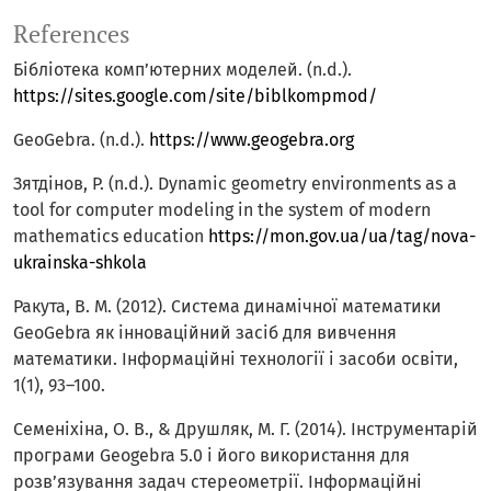
References
Бібліотека комп’ютерних моделей. (n.d.).
https://sites.google.com/site/biblkompmod/
GeoGebra. (n.d.).
https://www.geogebra.org
Зятдінов, Р. (n.d.). Dynamic geometry environments as a
tool for computer modeling in the system of modern
mathematics education
https://mon.gov.ua/ua/tag/nova-
ukrainska-shkola
Ракута, В. М. (2012). Система динамічної математики
GeoGebra як інноваційний засіб для вивчення
математики. Інформаційні технології і засоби освіти,
1(1), 93–100.
Семеніхіна, О. В., & Друшляк, М. Г. (2014). Інструментарій
програми Geogebra 5.0 і його використання для
розв’язування задач стереометрії. Інформаційні