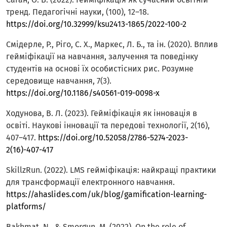
тренд. Педагогічні науки, (100), 12–18.
https://doi.org/10.32999/ksu2413-1865/2022-100-2
Смідерле, Р., Ріго, С. Х., Маркес, Л. Б., та ін. (2020). Вплив
гейміфікації на навчання, залучення та поведінку
студентів на основі їх особистісних рис. Розумне
середовище навчання, 7(3).
https://doi.org/10.1186/s40561-019-0098-x
Ходунова, В. Л. (2023). Гейміфікація як інновація в
освіті. Наукові інновації та передові технології, 2(16),
407–417.
https://doi.org/10.52058/2786-5274-2023-
2(16)-407-417
SkillzRun. (2022). LMS гейміфікація: найкращі практики
для трансформації електронного навчання.
https://ahaslides.com/uk/blog/gamification-learning-
platforms/
Bakhmat, N., & Smorgun, M. (2022). On the role of