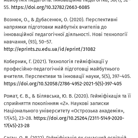
55.
https://doi.org/10.32782/2663-6085
Вознюк, О., & Дубасенюк, О. (2020). Перспективні
напрямки підготовки майбутніх вчителів до
інноваційної педагогічної діяльності. Нові технології
навчання, (93), 50–57.
http://eprints.zu.edu.ua/id/eprint/31082
Коберник, Г. (2021). Технологія гейміфікації у
професійно-педагогічній підготовці майбутнього
вчителя. Перспективи та інновації науки, 5(5), 397–405.
https://doi.org/10.52058/2786-4952-2021-5(5)-397-405
Ромат, Є. В., & Білявська, Ю. В. (2020). Гейміфікація та її
сприйняття поколінням «Z». Наукові записки
Національного університету «Острозька академія»,
17(45), 23–28.
https://doi.org/10.25264/2311-5149-2020-
17(45)-23-28
Саган, О. В. (2022). Гейміфікація як сучасний освітній