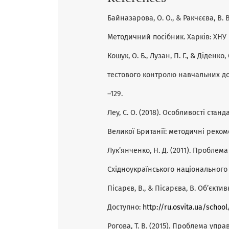
Байназарова, О. О., & Ракчєєва, В. 
Методичний посібник. Харків: ХНУ і
Кошук, О. Б., Лузан, П. Г., & Діденк
тестового контролю навчальних дос
–129.
Леу, С. О. (2018). Особливості стан
Великої Британії: методичні рекомен
Лук’янченко, Н. Д. (2011). Проблем
Східноукраїнського національного 
Пісарєв, В., & Пісарєва, В. Об’єк
Доступно:
http://ru.osvita.ua/scho
Рогова, Т. В. (2015). Проблема упра