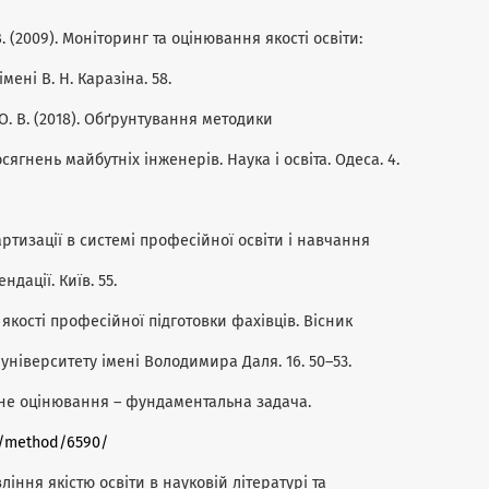
В. (2009). Моніторинг та оцінювання якості освіти:
мені В. Н. Каразіна. 58.
о, О. В. (2018). Обґрунтування методики
ягнень майбутніх інженерів. Наука і освіта. Одеса. 4.
дартизації в системі професійної освіти і навчання
дації. Київ. 55.
а якості професійної підготовки фахівців. Вісник
університету імені Володимира Даля. 16. 50–53.
тивне оцінювання – фундаментальна задача.
ol/method/6590/
вління якістю освіти в науковій літературі та