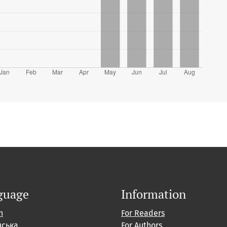
guage
Information
h
For Readers
нська
For Authors