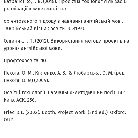
Батраченко, Г. В. (2015). Проектна технологія як засіб
реалізації компетентністно
орієнтованого підходу в навчанні англійській мові.
Таврійський вісник освіти. 3. 81-93.
Олійник, І. П. (2012). Використання методу проектів на
уроках англійської мови.
Профтехосвіта. 10.
Пєхота, О. М., Кіктенко, А. З., & Любарська, О. М. (ред.
Пєхота, О. М) (2004).
Освітні технології: навчально-методичний посібник.
Київ. АСК. 256.
Fried D.L. (2002). Booth. Project Work. (2nd ed.). Oxford:
OUP.