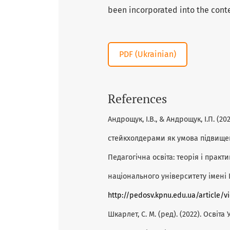
been incorporated into the cont
PDF (Ukrainian)
References
Андрощук, І.В., & Андрощук, І.П. (2
стейкхолдерами як умова підвищен
Педагогічна освіта: теорія і прак
національного університету імені Ів
http://pedosv.kpnu.edu.ua/article/v
Шкарлет, С. М. (ред). (2022). Освіт