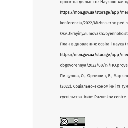
проєктна діяльність: Науково-мет
https://mon.gov.ua/storage/app/m
konferencia/2022/Mizhn.serpn.ped.n
Osv.Ukrayiny.v.umovakh.voyennoho.st
План відновлення: освіта і наука (п
https://mon.gov.ua/storage/app/m
obgovorennya/2022/08/19/HO.proyekt.
Пищуліна, О., Юрчишин, В., Маркеви
(2022). Соціально-економічні та гу
суспільства. Київ: Razumkov centre.