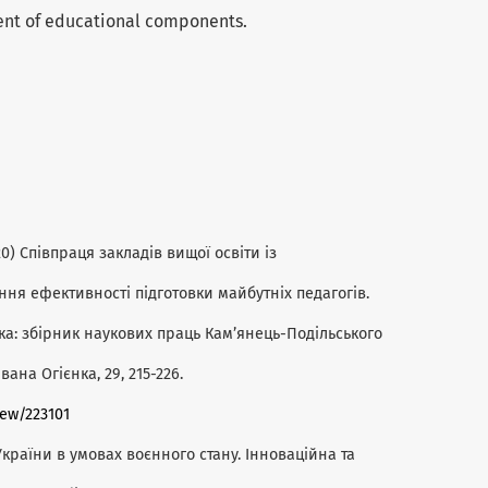
ent of educational components.
020) Співпраця закладів вищої освіти із
ня ефективності підготовки майбутніх педагогів.
тика: збірник наукових праць Кам’янець-Подільського
ана Огієнка, 29, 215-226.
iew/223101
а України в умовах воєнного стану. Інноваційна та