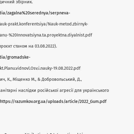
одичний збірник.
edia/zagalna%20serednya/serpneva-
auk-prakt.konferentsiya/Nauk-metod.zbirnyk-
anu-%20Innovatsiyna.ta.proyektna.diyalnist.pdf
роєкт станом на 03.08.2022).
edia/gromadske-
Planu.vidnovl.Osv.i.nauky-19.08.2022.pdf
ч, К., Міщенко М., & Добровольський, Д.,
манітарні наслідки російської агресії для українського
https://razumkov.org.ua/uploads/article/2022_Gum.pdf