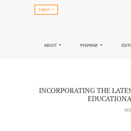
Change the language. The current language is:
English
INCORPORATING THE LATEST ACHIEVEMENTS 
ABOUT
РУБРИКИ
EDIT
INCORPORATING THE LATES
EDUCATIONA
SC