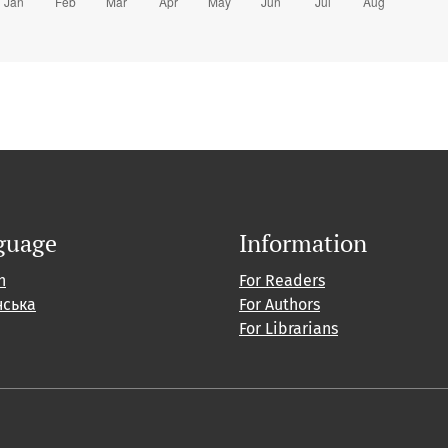
guage
Information
h
For Readers
нська
For Authors
For Librarians