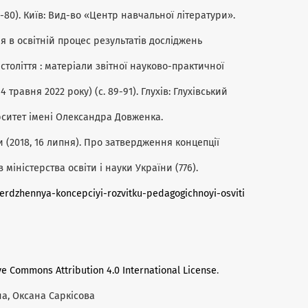
79-80). Київ: Вид-во «Центр навчальної літератури».
ня в освітній процес результатів досліджень
 століття : матеріали звітної науково-практичної
4 травня 2022 року) (с. 89-91). Глухів: Глухівський
ситет імені Олександра Довженка.
и (2018, 16 липня). Про затвердження концепції
 міністерства освіти і науки України (776).
erdzhennya-koncepciyi-rozvitku-pedagogichnoyi-osviti
ve Commons Attribution 4.0 International License
.
на, Оксана Саркісова