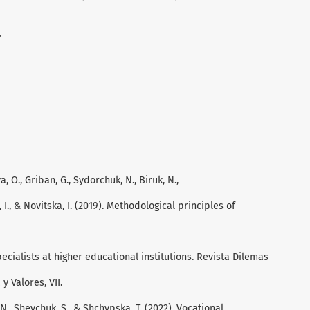
.
, O., Griban, G., Sydorchuk, N., Biruk, N.,
 I., & Novitska, I. (2019). Methodological principles of
pecialists at higher educational institutions. Revista Dilemas
 Valores, VII.
 N., Shevchuk, S., & Shchypska, T. (2022). Vocational