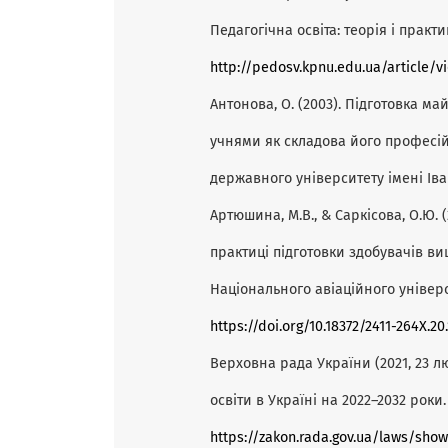
Педагогічна освіта: теорія і практик
http://pedosv.kpnu.edu.ua/article/v
Антонова, О. (2003). Підготовка м
учнями як складова його професій
державного університету імені Іва
Артюшина, М.В., & Саркісова, О.Ю. (2
практиці підготовки здобувачів вищ
Національного авіаційного університ
https://doi.org/10.18372/2411-264X.20
Верховна рада України (2021, 23 л
освіти в Україні на 2022–2032 роки
https://zakon.rada.gov.ua/laws/sh