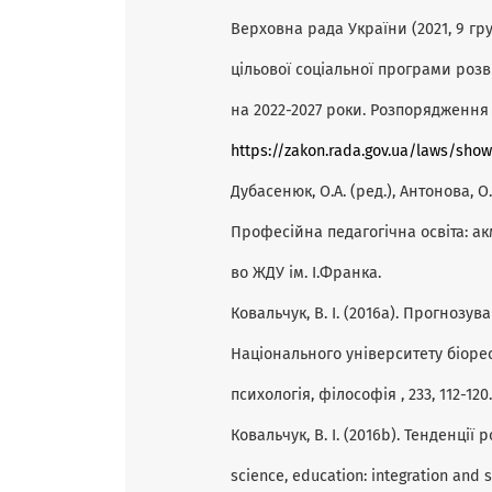
Верховна рада України (2021, 9 гр
цільової соціальної програми розв
на 2022-2027 роки. Розпорядження К
https://zakon.rada.gov.ua/laws/sho
Дубасенюк, О.А. (ред.), Антонова, О.Є.
Професійна педагогічна освіта: а
во ЖДУ ім. І.Франка.
Ковальчук, В. І. (2016а). Прогнозу
Національного університету біорес
психологія, філософія , 233, 112-120.
Ковальчук, В. І. (2016b). Тенденції
science, education: integration and s