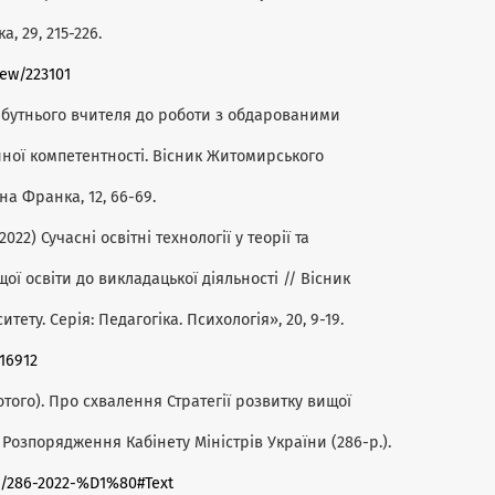
а, 29, 215-226.
iew/223101
айбутнього вчителя до роботи з обдарованими
ної компетентності. Вісник Житомирського
на Франка, 12, 66-69.
022) Сучасні освітні технології у теорії та
ої освіти до викладацької діяльності // Вісник
ету. Серія: Педагогіка. Психологія», 20, 9-19.
.16912
ютого). Про схвалення Стратегії розвитку вищої
. Розпорядження Кабінету Міністрів України (286-р.).
ow/286-2022-%D1%80#Text