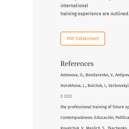
international
training experience are outlined
PDF (Ukrainian)
References
Antonova, O., Bondarenko, V., Antipova
Horokhova, L., Boichuk, I., Verbovskyi,
 
the professional training of future s
Contemporáneos: Educación, Política y
Kovalchuk, V., Maslich, S., Tkachenko,