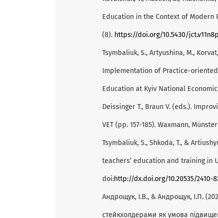
Education in the Context of Modern 
(8).
https://doi.org/10.5430/jct.v11n8
Tsymbaliuk, S., Artyushina, M., Korvat,
Implementation of Practice-oriented
Education at Kyiv National Economic
Deissinger T., Braun V. (eds.). Impro
VET (рp. 157-185). Waxmann, Münster
Tsymbaliuk, S., Shkoda, T., & Artiush
teachers’ education and training in U
doi:
http://dx.doi.org/10.20535/2410-8
Андрощук, І.В., & Андрощук, І.П. (2
стейкхолдерами як умова підвищен