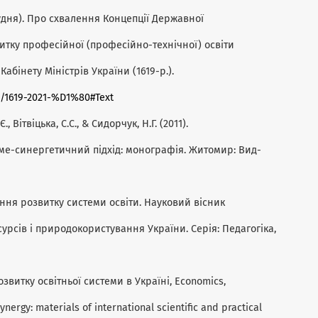
удня). Про схвалення Концепції Державної
итку професійної (професійно-технічної) освіти
абінету Міністрів України (1619-р.).
w/1619-2021-%D1%80#Text
, Вітвіцька, С.С., & Сидорчук, Н.Г. (2011).
кме-синергетичний підхід: монографія. Житомир: Вид-
вання розвитку системи освіти. Науковий вісник
урсів і природокористування України. Серія: Педагогіка,
 розвитку освітньої системи в Україні, Economics,
ynergy: materials of international scientific and practical