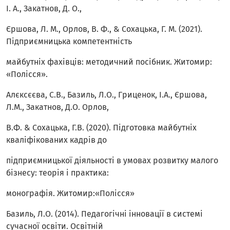
І. А., Закатнов, Д. О.,
Єршова, Л. М., Орлов, В. Ф., & Сохацька, Г. М. (2021).
Підприємницька компетентність
майбутніх фахівців: методичний посібник. Житомир:
«Полісся».
Алєксєєва, С.В., Базиль, Л.О., Гриценок, І.А., Єршова,
Л.М., Закатнов, Д.О. Орлов,
В.Ф. & Сохацька, Г.В. (2020). Підготовка майбутніх
кваліфікованих кадрів до
підприємницької діяльності в умовах розвитку малого
бізнесу: теорія і практика:
монографія. Житомир:«Полісся»
Базиль, Л.О. (2014). Педагогічні інновації в системі
сучасної освіти. Освітній