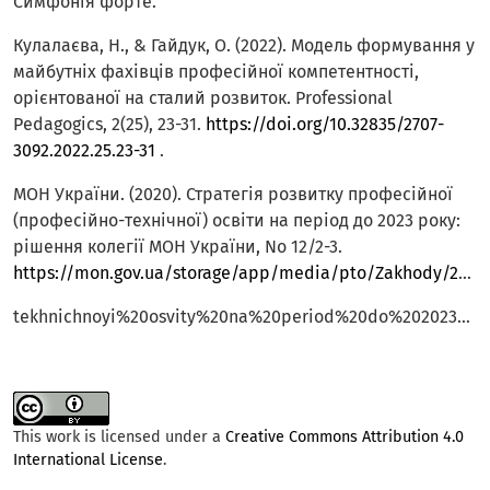
Симфонія форте.
Кулалаєва, Н., & Гайдук, О. (2022). Модель формування у
майбутніх фахівців професійної компетентності,
орієнтованої на сталий розвиток. Professional
Pedagogics, 2(25), 23-31.
https://doi.org/10.32835/2707-
3092.2022.25.23-31
.
МОН України. (2020). Стратегія розвитку професійної
(професійно-технічної) освіти на період до 2023 року:
рішення колегії МОН України, No 12/2-3.
https://mon.gov.ua/storage/app/media/pto/Zakhody/2020/21.12/Stratehiya%20rozvytku%20profesiyno-
tekhnichnoyi%20osvity%20na%20period%20do%202023%20roku.pdf
This work is licensed under a
Creative Commons Attribution 4.0
International License
.