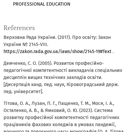
PROFESSIONAL EDUCATION
References
Верховна Рада України. (2017). Про освіту: Закон
України № 2145-VIII.
https://zakon.rada.gov.ua/laws/show/2145-19#Text
.
Демченко, С. О. (2005). Розвиток професійно-
педагогічної компетентності викладачів спеціальних
дисциплін вищих технічних закладів освіти.
[Дисертація канд. пед. наук, Кіровоградський держ.
пед. університет].
Тітова, О. А., Лузан, П. Г., Пащенко, Т. М., Мося, І. А.,
Остапенко, А. В., & Ямковий, О. Ю. (2023). Система
розвитку професійної компетентності педагогічних
працівників фахових коледжів в умовах пандемії,
воєнного та повоєнного часу: монографія (О. А. Тітова,