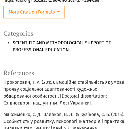
https://doi.org/10.32835/2786-619X.2024.1.14.284-288
More Citation Formats
Categories
SCIENTIFIC AND METHODOLOGICAL SUPPORT OF
PROFESSIONAL EDUCATION
References
Прокопович, Т. А. (2015). Емоційна стабільність як умова
прояву соціальної адаптованості художньо
обдарованої особистості. [Doctoral dissertation;
Східноєвроп. нац. ун-т ім. Лесі Українки].
Максименко, С. Д., Зливков, В. Л., & Кузікова, С. Б. (2015).
Особистість у розвитку: психологічна теорія і практика.
Видавництво СумДПУ імені А. С. Макаренка.