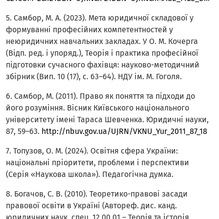
5. Самбор, М. А. (2023). Мета юридичної складової у
формуванні професійних компетентностей у
неюридичних навчальних закладах. У О. М. Кочерга
(Відп. ред. і упоряд.), Теорія і практика професійної
підготовки сучасного фахівця: науково-методичний
збірник (Вип. 10 (17), с. 63–64). НДУ ім. М. Гоголя.
6. Самбор, М. (2011). Право як поняття та підходи до
його розуміння. Вісник Київського національного
університету імені Тараса Шевченка. Юридичні науки,
87, 59–63.
http://nbuv.gov.ua/UJRN/VKNU_Yur_2011_87_18
7. Топузов, О. М. (2024). Освітня сфера України:
національні пріоритети, проблеми і перспективи
(Серія «Наукова школа»). Педагогічна думка.
8. Богачов, С. В. (2010). Теоретико-правові засади
правової освіти в Україні (Автореф. дис. канд.
юридичних наук, спец. 12.00.01 – Теорія та історія