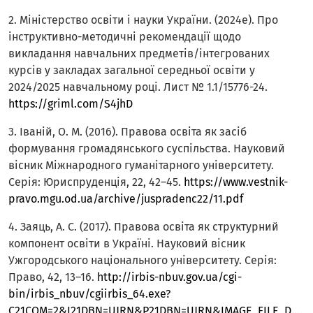
2. Міністерство освіти і науки України. (2024e). Про
інструктивно-методичні рекомендації щодо
викладання навчальних предметів/інтегрованих
курсів у закладах загальної середньої освіти у
2024/2025 навчальному році. Лист № 1.1/15776-24.
https://griml.com/S4jhD
3. Іваній, О. М. (2016). Правова освіта як засіб
формування громадянського суспільства. Науковий
вісник Міжнародного гуманітарного університету.
Серія: Юриспруденція, 22, 42–45.
https://www.vestnik-
pravo.mgu.od.ua/archive/juspradenc22/11.pdf
4. Заяць, А. С. (2017). Правова освіта як структурний
компонент освіти в Україні. Науковий вісник
Ужгородського національного університету. Серія:
Право, 42, 13–16.
http://irbis-nbuv.gov.ua/cgi-
bin/irbis_nbuv/cgiirbis_64.exe?
C21COM=2&I21DBN=UJRN&P21DBN=UJRN&IMAGE_FILE_DOWNLOAD=1&Image_file_name=PDF/nvuzhpr_2017_42_4.pdf