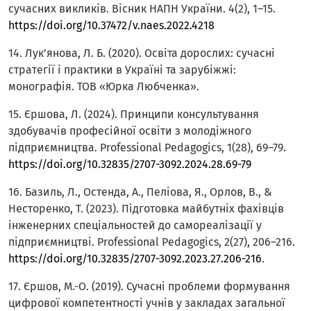
сучасних викликів. Вісник НАПН України. 4(2), 1–15.
https://doi.org/10.37472/v.naes.2022.4218
14. Лук’янова, Л. Б. (2020). Освіта дорослих: сучасні
стратегії і практики в Україні та зарубіжжі:
монографія. ТОВ «Юрка Любченка».
15. Єршова, Л. (2024). Принципи консультування
здобувачів професійної освіти з молодіжного
підприємництва. Professional Pedagogics, 1(28), 69–79.
https://doi.org/10.32835/2707-3092.2024.28.69-79
16. Базиль, Л., Остенда, А., Пеліова, Я., Орлов, В., &
Несторенко, Т. (2023). Підготовка майбутніх фахівців
інженерних спеціальностей до самореалізації у
підприємництві. Professional Pedagogics, 2(27), 206–216.
https://doi.org/10.32835/2707-3092.2023.27.206-216
.
17. Єршов, М.-О. (2019). Сучасні проблеми формування
цифрової компетентності учнів у закладах загальної