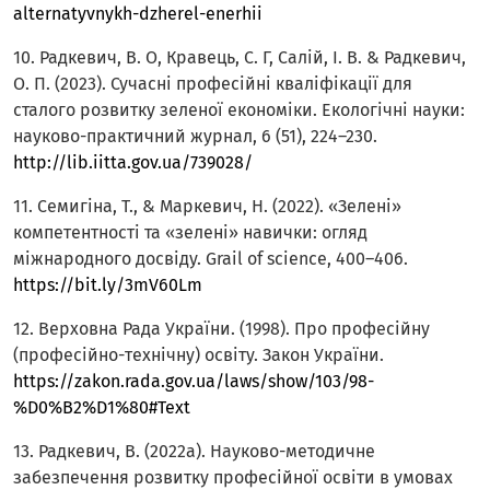
alternatyvnykh-dzherel-enerhii
10. Радкевич, В. О, Кравець, С. Г, Салій, І. В. & Радкевич,
О. П. (2023). Сучасні професійні кваліфікації для
сталого розвитку зеленої економіки. Екологічні науки:
науково-практичний журнал, 6 (51), 224–230.
http://lib.iitta.gov.ua/739028/
11. Семигіна, Т., & Маркевич, Н. (2022). «Зелені»
компетентності та «зелені» навички: огляд
міжнародного досвіду. Grail of science, 400–406.
https://bit.ly/3mV60Lm
12. Верховна Рада України. (1998). Про професійну
(професійно-технічну) освіту. Закон України.
https://zakon.rada.gov.ua/laws/show/103/98-
%D0%B2%D1%80#Text
13. Радкевич, В. (2022a). Науково-методичне
забезпечення розвитку професійної освіти в умовах