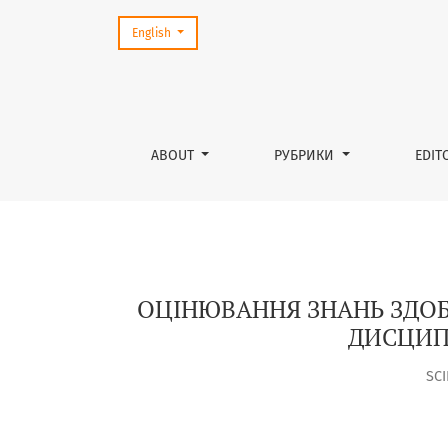
Change the language. The current language is:
English
ОЦІНЮВАННЯ ЗНАНЬ ЗДОБУВАЧІВ ОСВІТИ З
ABOUT
РУБРИКИ
EDIT
ОЦІНЮВАННЯ ЗНАНЬ ЗДОБ
ДИСЦИП
SC