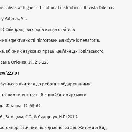
pecialists at higher educational institutions. Revista Dilemas
 Valores, VII.
020) Співпраця закладів вищої освіти із
ня ефективності підготовки майбутніх педагогів.
тика: збірник наукових праць Кам’янець-Подільського
ана Огієнка, 29, 215-226.
iew/223101
айбутнього вчителя до роботи з обдарованими
ної компетентності. Вісник Житомирського
на Франка, 12, 66-69.
, Вітвіцька, С.С., & Сидорчук, Н.Г. (2011).
кме-синергетичний підхід: монографія. Житомир: Вид-