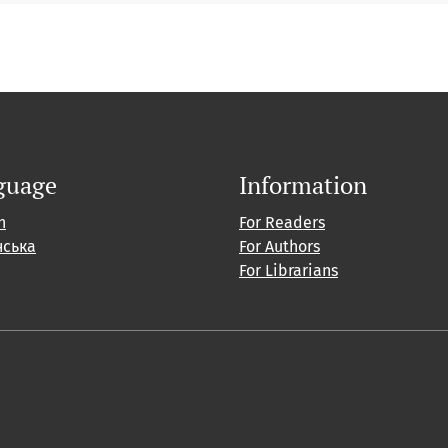
guage
Information
h
For Readers
нська
For Authors
For Librarians