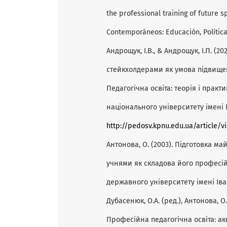
the professional training of future s
Contemporáneos: Educación, Política y
Андрощук, І.В., & Андрощук, І.П. (2
стейкхолдерами як умова підвищен
Педагогічна освіта: теорія і прак
національного університету імені Ів
http://pedosv.kpnu.edu.ua/article/v
Антонова, О. (2003). Підготовка м
учнями як складова його професій
державного університету імені Іва
Дубасенюк, О.А. (ред.), Антонова, О.Є.
Професійна педагогічна освіта: а