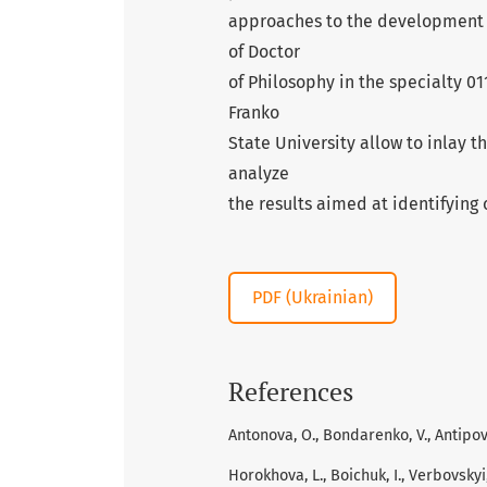
approaches to the development of
of Doctor
of Philosophy in the specialty 0
Franko
State University allow to inlay t
analyze
the results aimed at identifyin
PDF (Ukrainian)
References
Antonova, O., Bondarenko, V., Antipova
Horokhova, L., Boichuk, I., Verbovskyi,