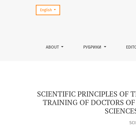
Change the language. The current language is:
English
SCIENTIFIC PRINCIPLES OF THE DEVELOPMENT
ABOUT
РУБРИКИ
EDIT
SCIENTIFIC PRINCIPLES OF
TRAINING OF DOCTORS OF 
SCIENCE
SC