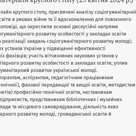
лайн круглого столу, присвячені аналізу соціогуманітарно
світи в умовах війни та її вдосконаленню для повоєнного
оповіді, що окреслили основні дискусійні напрями
огуманітарного розвитку особистості у закладах освіти
до реалізації завдань соціогуманітарного розвитку молоді;
их установ України у підвищенні ефективності
х фахівців; участь вітчизняних наукових установ у
тарного розвитку особистості в закладах освіти; уплив
гуманітарний розвиток української молоді.
торантам, аспірантам, педагогічним працівникам
хнічної), фахової передвищої та вищої освіти, методистам
нетів) професійно-технічної освіти, наставникам
підприємств, представникам бібліотечних і музейних
влади та місцевого самоврядування, діяльність яких
арного розвитку молоді, громадянської освіти й