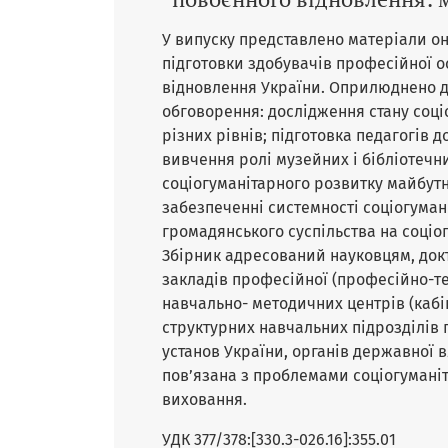
У випуску представлено матеріали он
підготовки здобувачів професійної о
відновлення України. Оприлюднено д
обговорення: дослідження стану соці
різних рівнів; підготовка педагогів 
вивчення ролі музейних і бібліотечн
соціогуманітарного розвитку майбутні
забезпеченні системності соціогумані
громадянського суспільства на соціо
Збірник адресований науковцям, док
закладів професійної (професійно-те
навчально- методичних центрів (кабі
структурних навчальних підрозділів 
установ України, органів державної 
пов’язана з проблемами соціогуманіт
виховання.
УДК 377/378:[330.3-026.16]:355.01