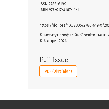
ISSN 2786-619Х
ISBN 978-617-8167-14-1
https://doi.org/10.32835/2786-619-Х/20
© Інститут професійної освіти НАПН 
© Автори, 2024
Full Issue
Requires Subscription
PDF (Ukrainian)