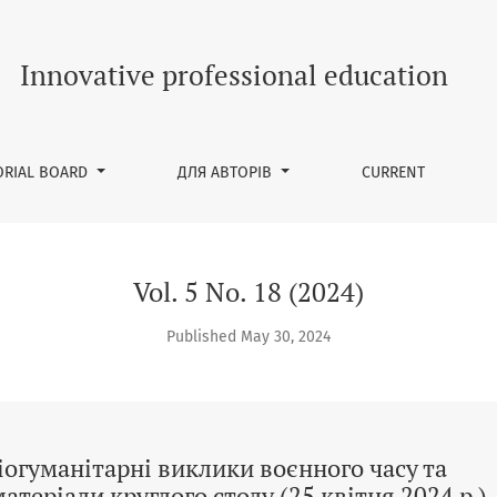
ціогуманітарні виклики воєнного часу та повоєнного відновле
Innovative professional education
ORIAL BOARD
ДЛЯ АВТОРІВ
CURRENT
Vol. 5 No. 18 (2024)
Published May 30, 2024
іогуманітарні виклики воєнного часу та
теріали круглого столу (25 квітня 2024 р.)