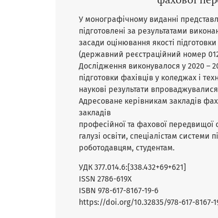
У монографічному виданні представл
підготовлені за результатами викон
засади оцінювання якості підготовки
(державний реєстраційний номер 012
Дослідження виконувалося у 2020 – 
підготовки фахівців у коледжах і тех
наукові результати впроваджувалися у
Адресоване керівникам закладів фах
закладів
професійної та фахової передвищої 
галузі освіти, спеціалістам системи 
роботодавцям, студентам.
УДК 377.014.6:[338.432+69+621]
ISSN 2786-619Х
ISBN 978-617-8167-19-6
https://doi.org/10.32835/978-617-8167-