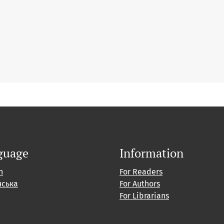
guage
Information
h
For Readers
нська
For Authors
For Librarians