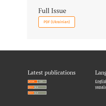
Full Issue
Requires Subscription
PDF (Ukrainian)
Latest publications
Lan
Englis
украї