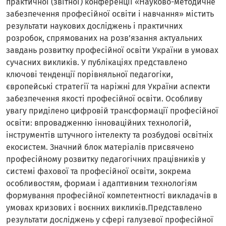
практичної (звітної) конференції «Науково-методичне
забезпечення професійної освіти і навчання» містить
результати наукових досліджень і практичних
розробок, спрямованих на розв’язання актуальних
завдань розвитку професійної освіти України в умовах
сучасних викликів. У публікаціях представлено
ключові тенденції порівняльної педагогіки,
європейські стратегії та наріжні для України аспекти
забезпечення якості професійної освіти. Особливу
увагу приділено цифровій трансформації професійної
освіти: впровадженню інноваційних технологій,
інструментів штучного інтелекту та розбудові освітніх
екосистем. Значний блок матеріалів присвячено
професійному розвитку педагогічних працівників у
системі фахової та професійної освіти, зокрема
особливостям, формам і адаптивним технологіям
формування професійної компетентності викладачів в
умовах кризових і воєнних викликів.Представлено
результати досліджень у сфері галузевої професійної