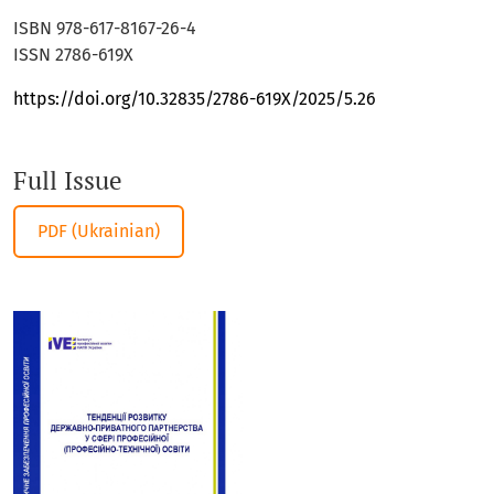
ISBN 978-617-8167-26-4
ISSN 2786-619Х
https://doi.org/10.32835/2786-619X/2025/5.26
Full Issue
Requires Subscription
PDF (Ukrainian)