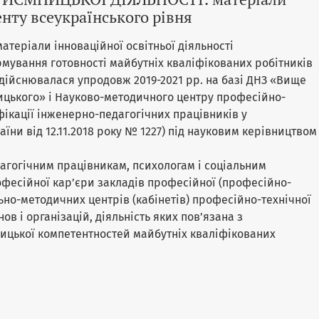
нту всеукраїнського рівня
атеріали інноваційної освітньої діяльності
мування готовності майбутніх кваліфікованих робітників
здійснювалася упродовж 2019-2021 рр. на базі ДНЗ «Вище
цького» і Науково-методичного центру професійно-
фікації інженерно-педагогічних працівників у
їни від 12.11.2018 року № 1227) під науковим керівництвом
агогічним працівникам, психологам і соціальним
офесійної кар’єри закладів професійної (професійно-
льно-методичних центрів (кабінетів) професійно-технічної
ов і організацій, діяльність яких пов’язана з
ицької компетентностей майбутніх кваліфікованих