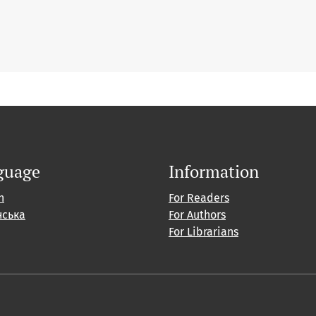
guage
Information
h
For Readers
нська
For Authors
For Librarians