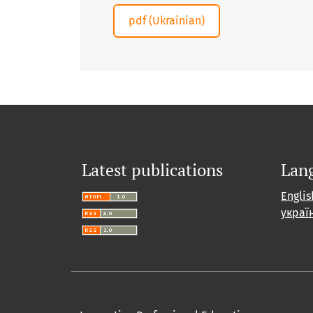
Requires Subscription
pdf (Ukrainian)
Latest publications
Lan
Englis
украї