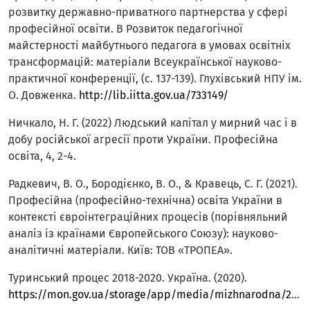
розвитку державно-приватного партнерства у сфері
професійної освіти. В Розвиток педагогічної
майстерності майбутнього педагога в умовах освітніх
трансформацій: матеріали Всеукраїнської науково-
практичної конференції, (с. 137-139). Глухівський НПУ ім.
О. Довженка.
http://lib.iitta.gov.ua/733149/
Ничкало, Н. Г. (2022) Людський капітал у мирний час і в
добу російської агресії проти України. Професійна
освіта, 4, 2-4.
Радкевич, В. О., Бородієнко, В. О., & Кравець, С. Г. (2021).
Професійна (професійно-технічна) освіта України в
контексті євроінтеграційних процесів (порівняльний
аналіз із країнами Європейського Союзу): науково-
аналітичні матеріали. Київ: ТОВ «ТРОПЕА».
Туринський процес 2018-2020. Україна. (2020).
https://mon.gov.ua/storage/app/media/mizhnarodna/2020/Mizhnarodni%20proekty